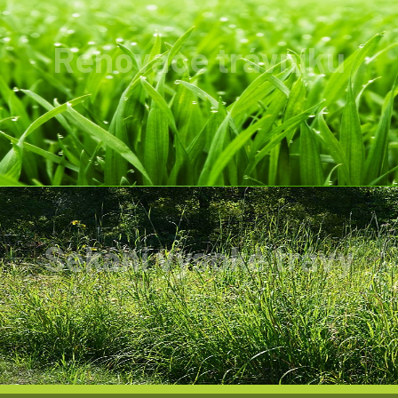
Renovace trávníku
Trávník zbavíme prořežeme, poté zbavíme
plevelů, mechu A samozřejmně zahustíme.
Sekání vysoké trávy
Trává, nálety s výškou 2metry není problém.