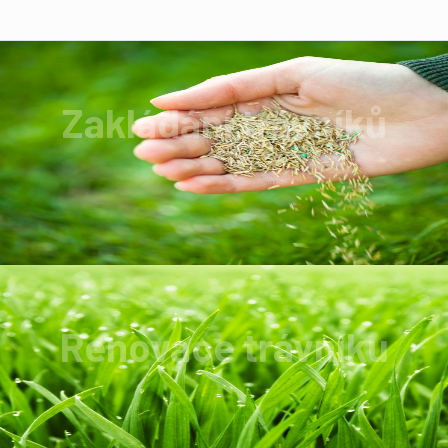
Zakládání trávníků
Zakládání trávníků s precizním vyrovnáním
pozemku.
Renovace trávníku
Trávník zbavíme prořežeme, poté zbavíme
plevelů, mechu A samozřejmně zahustíme.