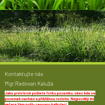
Sekání vysoké trávy
Trává, nálety s výškou 2metry není problém.
Kontaktujte nás
Mgr.Radovan Kaluža
Jako první krok pošlete fotku pozemku, obec kde se
pozemek nachází a přibližnou rozlohu.
Nejpozději do
večera Vám pošlu cenovou kalkulaci.